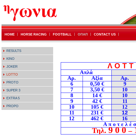
HOME
HORSE RACING
FOOTBALL
ΟΠΑΠ
CONTACT US
RESULTS
KINO
Λ Ο Τ Τ
JOKER
Απλά
LOTTO
Αρ.
Αξία
Αρ.
PROTO
6
0
,
50
€
9
7
3,50 €
10
SUPER 3
8
14 €
10
EXTRA 5
9
42 €
11
10
105 €
12
PROPO
11
231 €
12
12
462 €
16
Α π ο τ ε λ έ 
9 0 0
1
Τηλ.
–