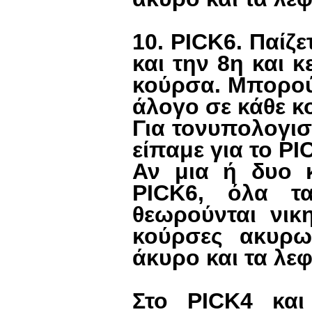
10. PICK6. Παίζε
και την 8η και κ
κούρσα. Μπορού
άλογο σε κάθε κ
Για τονυπολογισ
είπαμε για το PI
Αν μια ή δυο κ
PICK6, όλα τ
θεωρούνται νικ
κούρσες ακυρωθ
άκυρο και τα λεφ
Στο PICK4 και