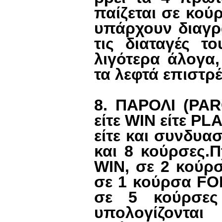
παίζεται σε κού
υπάρχουν διαγρ
τις διαταγές τ
λιγότερα άλογα,
τα λεφτά επιστρέ
8. ΠΑΡΟΛΙ (PAR
είτε WIN είτε PL
είτε και συνδυασ
και 8 κούρσες.
WIN, σε 2 κούρ
σε 1 κούρσα FO
σε 5 κούρσες
υπολογίζονται